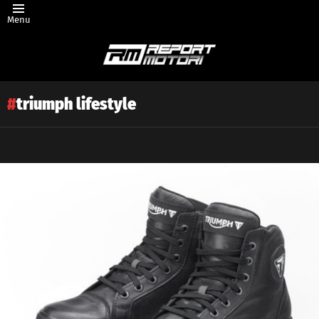
Menu
triumph lifestyle
Latest
story