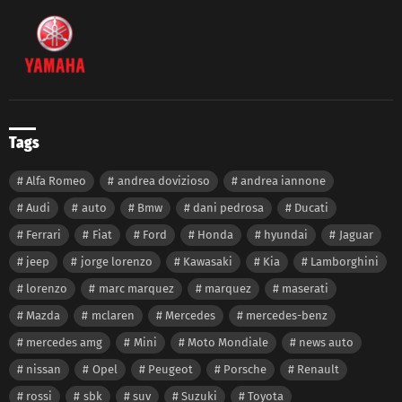
Tags
Alfa Romeo
andrea dovizioso
andrea iannone
Audi
auto
Bmw
dani pedrosa
Ducati
Ferrari
Fiat
Ford
Honda
hyundai
Jaguar
jeep
jorge lorenzo
Kawasaki
Kia
Lamborghini
lorenzo
marc marquez
marquez
maserati
Mazda
mclaren
Mercedes
mercedes-benz
mercedes amg
Mini
Moto Mondiale
news auto
nissan
Opel
Peugeot
Porsche
Renault
rossi
sbk
suv
Suzuki
Toyota