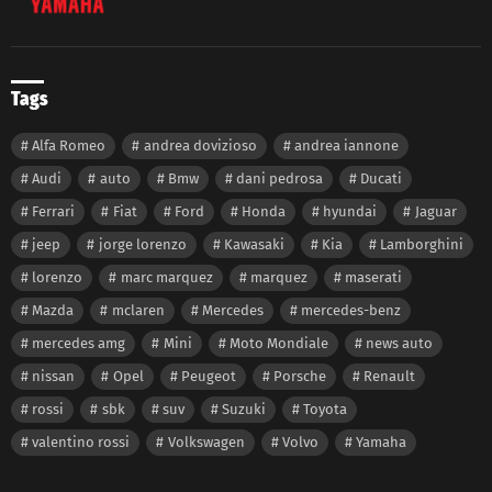
Tags
Alfa Romeo
andrea dovizioso
andrea iannone
Audi
auto
Bmw
dani pedrosa
Ducati
Ferrari
Fiat
Ford
Honda
hyundai
Jaguar
jeep
jorge lorenzo
Kawasaki
Kia
Lamborghini
lorenzo
marc marquez
marquez
maserati
Mazda
mclaren
Mercedes
mercedes-benz
mercedes amg
Mini
Moto Mondiale
news auto
nissan
Opel
Peugeot
Porsche
Renault
rossi
sbk
suv
Suzuki
Toyota
valentino rossi
Volkswagen
Volvo
Yamaha