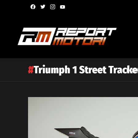
facebook
twitter
instagram
youtube
Triumph 1 Street Tracke
HOM
Latest
story