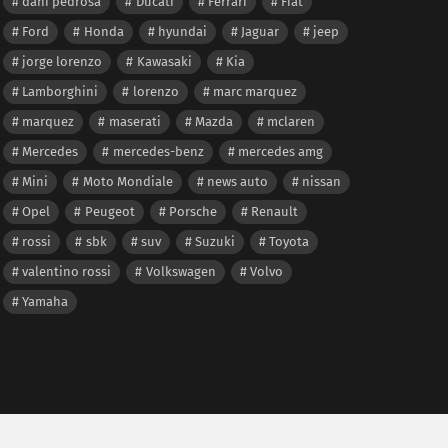
dani pedrosa
Ducati
Ferrari
Fiat
Ford
Honda
hyundai
Jaguar
jeep
jorge lorenzo
Kawasaki
Kia
Lamborghini
lorenzo
marc marquez
marquez
maserati
Mazda
mclaren
Mercedes
mercedes-benz
mercedes amg
Mini
Moto Mondiale
news auto
nissan
Opel
Peugeot
Porsche
Renault
rossi
sbk
suv
Suzuki
Toyota
valentino rossi
Volkswagen
Volvo
Yamaha