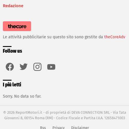
Redazione
Le attività pubblicitarie su questo sito sono gestite da
theCoreAdv
Follow us
facebook
twitter
instagram
youtube
I più letti
Sorry. No data so far.
© 2026 ReportMotori.it - di proprietà di DEVA CONNECTION SRL - Via Tata
Giovanni 8, 00154 Roma (RM) - Codice Fiscale e Partita I.V.A. 12658471003
Rss
Privacy
Disclaimer