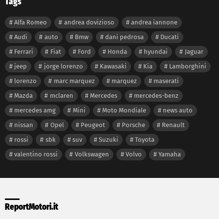
Tags
Alfa Romeo
andrea dovizioso
andrea iannone
Audi
auto
Bmw
dani pedrosa
Ducati
Ferrari
Fiat
Ford
Honda
hyundai
Jaguar
jeep
jorge lorenzo
Kawasaki
Kia
Lamborghini
lorenzo
marc marquez
marquez
maserati
Mazda
mclaren
Mercedes
mercedes-benz
mercedes amg
Mini
Moto Mondiale
news auto
nissan
Opel
Peugeot
Porsche
Renault
rossi
sbk
suv
Suzuki
Toyota
valentino rossi
Volkswagen
Volvo
Yamaha
ReportMotori.it