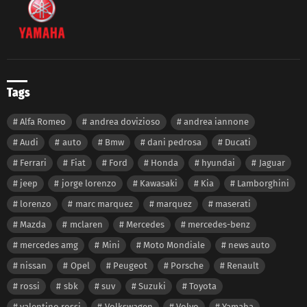
Tags
Alfa Romeo
andrea dovizioso
andrea iannone
Audi
auto
Bmw
dani pedrosa
Ducati
Ferrari
Fiat
Ford
Honda
hyundai
Jaguar
jeep
jorge lorenzo
Kawasaki
Kia
Lamborghini
lorenzo
marc marquez
marquez
maserati
Mazda
mclaren
Mercedes
mercedes-benz
mercedes amg
Mini
Moto Mondiale
news auto
nissan
Opel
Peugeot
Porsche
Renault
rossi
sbk
suv
Suzuki
Toyota
valentino rossi
Volkswagen
Volvo
Yamaha