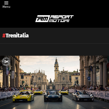
Menu
Trenitalia
Latest
story