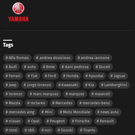
Tags
Alfa Romeo
andrea dovizioso
andrea iannone
Audi
auto
Bmw
dani pedrosa
Ducati
Ferrari
Fiat
Ford
Honda
hyundai
Jaguar
jeep
jorge lorenzo
Kawasaki
Kia
Lamborghini
lorenzo
marc marquez
marquez
maserati
Mazda
mclaren
Mercedes
mercedes-benz
mercedes amg
Mini
Moto Mondiale
news auto
nissan
Opel
Peugeot
Porsche
Renault
rossi
sbk
suv
Suzuki
Toyota