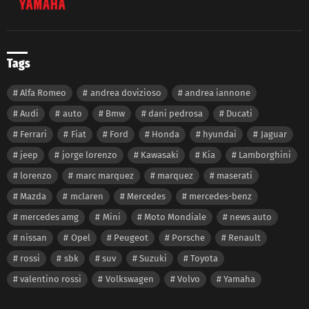
Tags
Alfa Romeo
andrea dovizioso
andrea iannone
Audi
auto
Bmw
dani pedrosa
Ducati
Ferrari
Fiat
Ford
Honda
hyundai
Jaguar
jeep
jorge lorenzo
Kawasaki
Kia
Lamborghini
lorenzo
marc marquez
marquez
maserati
Mazda
mclaren
Mercedes
mercedes-benz
mercedes amg
Mini
Moto Mondiale
news auto
nissan
Opel
Peugeot
Porsche
Renault
rossi
sbk
suv
Suzuki
Toyota
valentino rossi
Volkswagen
Volvo
Yamaha