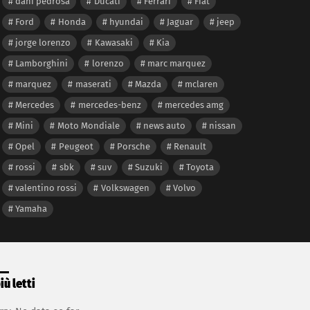
dani pedrosa
Ducati
Ferrari
Fiat
Ford
Honda
hyundai
Jaguar
jeep
jorge lorenzo
Kawasaki
Kia
Lamborghini
lorenzo
marc marquez
marquez
maserati
Mazda
mclaren
Mercedes
mercedes-benz
mercedes amg
Mini
Moto Mondiale
news auto
nissan
Opel
Peugeot
Porsche
Renault
rossi
sbk
suv
Suzuki
Toyota
valentino rossi
Volkswagen
Volvo
Yamaha
più letti