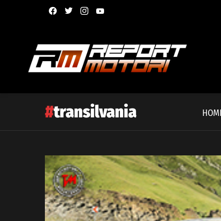
facebook
twitter
instagram
youtube
transilvania
HOM
Latest
story