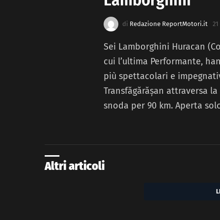
di
Redazione ReportMotori.it
21
Sei Lamborghini Huracan (Cou
cui l’ultima Performante, ha
più spettacolari e impegnati
Transfăgărășan attraversa la 
snoda per 90 km. Aperta solo
Altri articoli
L