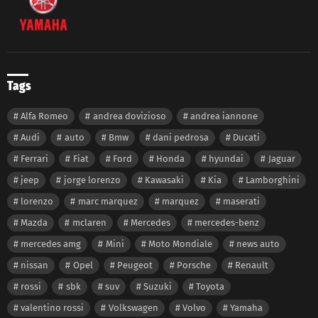
Tags
Alfa Romeo
andrea dovizioso
andrea iannone
Audi
auto
Bmw
dani pedrosa
Ducati
Ferrari
Fiat
Ford
Honda
hyundai
Jaguar
jeep
jorge lorenzo
Kawasaki
Kia
Lamborghini
lorenzo
marc marquez
marquez
maserati
Mazda
mclaren
Mercedes
mercedes-benz
mercedes amg
Mini
Moto Mondiale
news auto
nissan
Opel
Peugeot
Porsche
Renault
rossi
sbk
suv
Suzuki
Toyota
valentino rossi
Volkswagen
Volvo
Yamaha