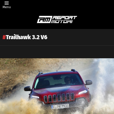
Menu
Trailhawk 3.2 V6
Latest
story