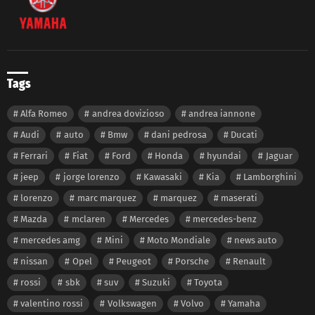
Tags
Alfa Romeo
andrea dovizioso
andrea iannone
Audi
auto
Bmw
dani pedrosa
Ducati
Ferrari
Fiat
Ford
Honda
hyundai
Jaguar
jeep
jorge lorenzo
Kawasaki
Kia
Lamborghini
lorenzo
marc marquez
marquez
maserati
Mazda
mclaren
Mercedes
mercedes-benz
mercedes amg
Mini
Moto Mondiale
news auto
nissan
Opel
Peugeot
Porsche
Renault
rossi
sbk
suv
Suzuki
Toyota
valentino rossi
Volkswagen
Volvo
Yamaha