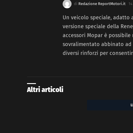
di
Redazione ReportMotori.it
14
Un veicolo speciale, adatto a
versione speciale della Rene
accessori Mopar è possibile r
sovralimentato abbinato ad 
diversi rinforzi per consenti
Altri articoli
L