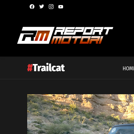
facebook
twitter
instagram
youtube
Trailcat
HOM
Latest
story