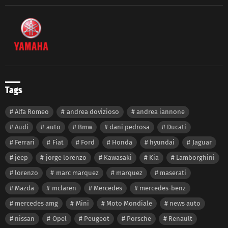
Tags
Alfa Romeo
andrea dovizioso
andrea iannone
Audi
auto
Bmw
dani pedrosa
Ducati
Ferrari
Fiat
Ford
Honda
hyundai
Jaguar
jeep
jorge lorenzo
Kawasaki
Kia
Lamborghini
lorenzo
marc marquez
marquez
maserati
Mazda
mclaren
Mercedes
mercedes-benz
mercedes amg
Mini
Moto Mondiale
news auto
nissan
Opel
Peugeot
Porsche
Renault