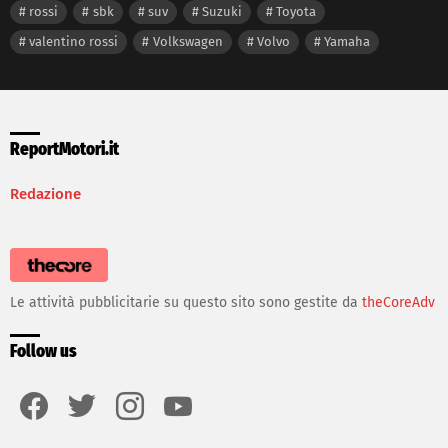
rossi
sbk
suv
Suzuki
Toyota
valentino rossi
Volkswagen
Volvo
Yamaha
ReportMotori.it
Redazione
Le attività pubblicitarie su questo sito sono gestite da
theCoreAdv
Follow us
facebook
twitter
instagram
youtube