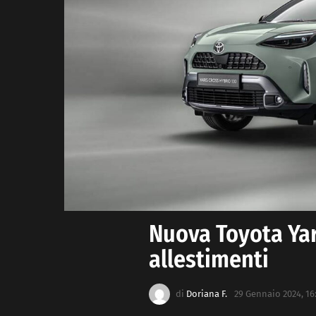
Nuova Toyota Yari
allestimenti
di
Doriana F.
29 Gennaio 2024, 16