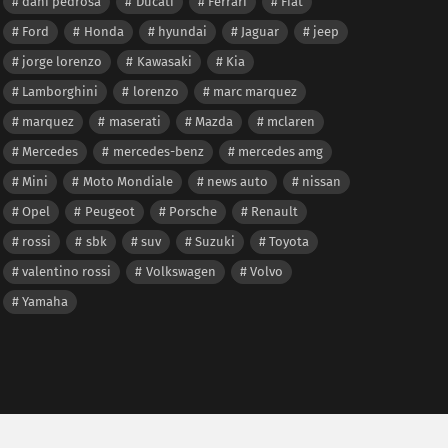
dani pedrosa
Ducati
Ferrari
Fiat
Ford
Honda
hyundai
Jaguar
jeep
jorge lorenzo
Kawasaki
Kia
Lamborghini
lorenzo
marc marquez
marquez
maserati
Mazda
mclaren
Mercedes
mercedes-benz
mercedes amg
Mini
Moto Mondiale
news auto
nissan
Opel
Peugeot
Porsche
Renault
rossi
sbk
suv
Suzuki
Toyota
valentino rossi
Volkswagen
Volvo
Yamaha