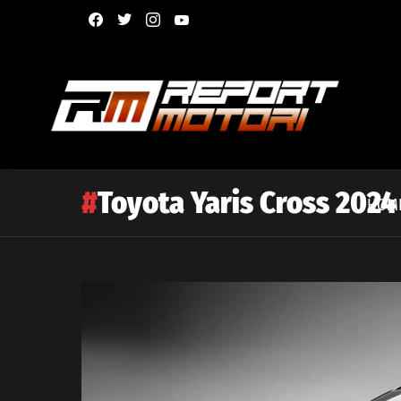
facebook
twitter
instagram
youtube
Toyota Yaris Cross 2024
HOM
Latest
story