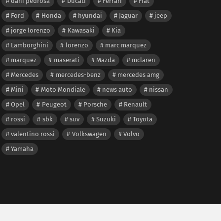
dani pedrosa
Ducati
Ferrari
Fiat
Ford
Honda
hyundai
Jaguar
jeep
jorge lorenzo
Kawasaki
Kia
Lamborghini
lorenzo
marc marquez
marquez
maserati
Mazda
mclaren
Mercedes
mercedes-benz
mercedes amg
Mini
Moto Mondiale
news auto
nissan
Opel
Peugeot
Porsche
Renault
rossi
sbk
suv
Suzuki
Toyota
valentino rossi
Volkswagen
Volvo
Yamaha