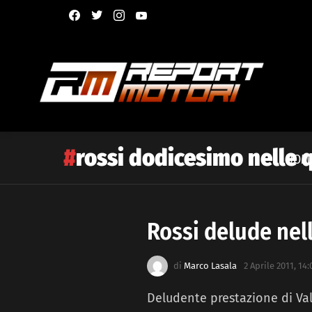
facebook
twitter
instagram
youtube
rossi dodicesimo nelle q
HOM
Rossi delude nel
Latest
story
di
Marco Lasala
2 Aprile 2011, 14:
Deludente prestazione di Vale