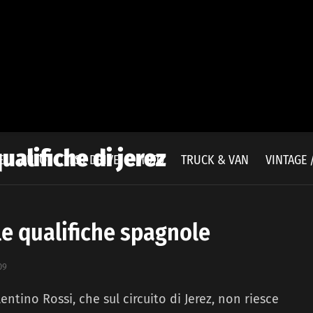
ualifiche di jerez
E
AUTO
TEST DRIVE
MOTO
TRUCK & VAN
VINTAGE 
le qualifiche spagnole
09
ntino Rossi, che sul circuito di Jerez, non riesce