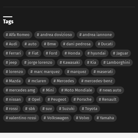
Tags
Alfa Romeo
andrea dovizioso
andrea iannone
Audi
auto
Bmw
dani pedrosa
Ducati
Ferrari
Fiat
Ford
Honda
hyundai
Jaguar
jeep
jorge lorenzo
Kawasaki
Kia
Lamborghini
lorenzo
marc marquez
marquez
maserati
Mazda
mclaren
Mercedes
mercedes-benz
mercedes amg
Mini
Moto Mondiale
news auto
nissan
Opel
Peugeot
Porsche
Renault
rossi
sbk
suv
Suzuki
Toyota
valentino rossi
Volkswagen
Volvo
Yamaha