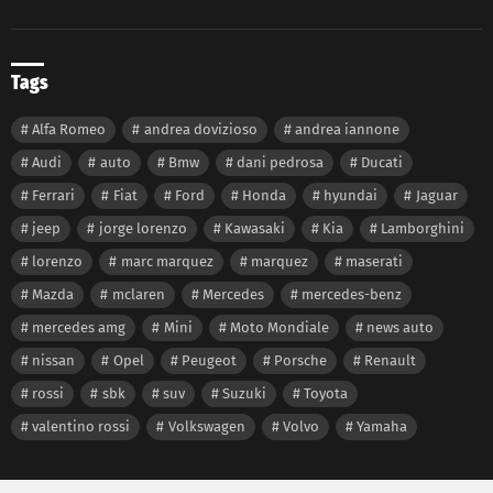
Tags
Alfa Romeo
andrea dovizioso
andrea iannone
Audi
auto
Bmw
dani pedrosa
Ducati
Ferrari
Fiat
Ford
Honda
hyundai
Jaguar
jeep
jorge lorenzo
Kawasaki
Kia
Lamborghini
lorenzo
marc marquez
marquez
maserati
Mazda
mclaren
Mercedes
mercedes-benz
mercedes amg
Mini
Moto Mondiale
news auto
nissan
Opel
Peugeot
Porsche
Renault
rossi
sbk
suv
Suzuki
Toyota
valentino rossi
Volkswagen
Volvo
Yamaha