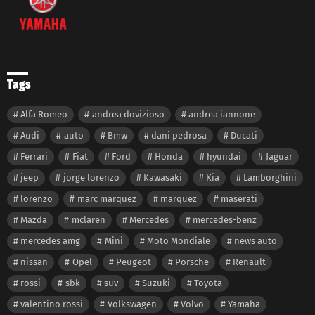
Tags
Alfa Romeo
andrea dovizioso
andrea iannone
Audi
auto
Bmw
dani pedrosa
Ducati
Ferrari
Fiat
Ford
Honda
hyundai
Jaguar
jeep
jorge lorenzo
Kawasaki
Kia
Lamborghini
lorenzo
marc marquez
marquez
maserati
Mazda
mclaren
Mercedes
mercedes-benz
mercedes amg
Mini
Moto Mondiale
news auto
nissan
Opel
Peugeot
Porsche
Renault
rossi
sbk
suv
Suzuki
Toyota
valentino rossi
Volkswagen
Volvo
Yamaha