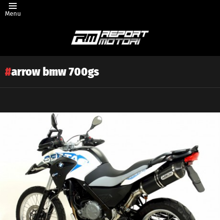
Menu
arrow bmw 700gs
Latest
story