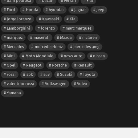
dani pedrosa
Ducati
Ferrari
Fiat
Ford
Honda
hyundai
Jaguar
jeep
jorge lorenzo
Kawasaki
Kia
Lamborghini
lorenzo
marc marquez
marquez
maserati
Mazda
mclaren
Mercedes
mercedes-benz
mercedes amg
Mini
Moto Mondiale
news auto
nissan
Opel
Peugeot
Porsche
Renault
rossi
sbk
suv
Suzuki
Toyota
valentino rossi
Volkswagen
Volvo
Yamaha