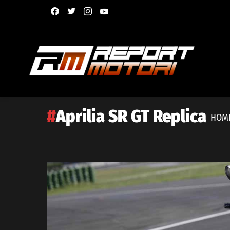
facebook
twitter
instagram
youtube
Aprilia SR GT Replica
HOM
Latest
story