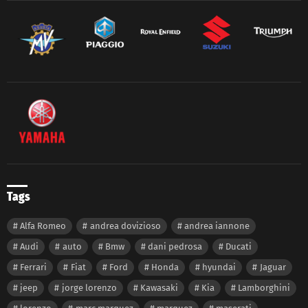
Tags
Alfa Romeo
andrea dovizioso
andrea iannone
Audi
auto
Bmw
dani pedrosa
Ducati
Ferrari
Fiat
Ford
Honda
hyundai
Jaguar
jeep
jorge lorenzo
Kawasaki
Kia
Lamborghini