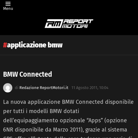
Menu
applicazione bmw
BMW Connected
Latest
di
Redazione ReportMotori.it
11 Agosto 2011, 10:04
story
La nuova applicazione BMW Connected disponibile
per tutti i modelli BMW dotati
dell’equipaggiamento opzionale “Apps” (opzione
6NR disponibile da Marzo 2011), grazie al sistema