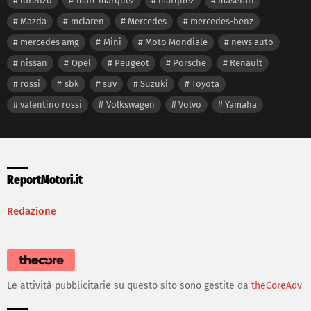
lorenzo
marc marquez
marquez
maserati
Mazda
mclaren
Mercedes
mercedes-benz
mercedes amg
Mini
Moto Mondiale
news auto
nissan
Opel
Peugeot
Porsche
Renault
rossi
sbk
suv
Suzuki
Toyota
valentino rossi
Volkswagen
Volvo
Yamaha
ReportMotori.it
Redazione
Le attività pubblicitarie su questo sito sono gestite da
theCoreAdv