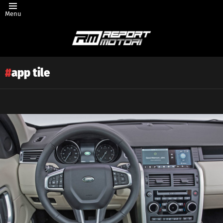
Menu
app tile
Latest
story