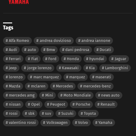
Tags
Alfa Romeo
andrea dovizioso
andrea iannone
Audi
auto
Bmw
dani pedrosa
Ducati
Ferrari
Fiat
Ford
Honda
hyundai
Jaguar
jeep
jorge lorenzo
Kawasaki
Kia
Lamborghini
lorenzo
marc marquez
marquez
maserati
Mazda
mclaren
Mercedes
mercedes-benz
mercedes amg
Mini
Moto Mondiale
news auto
nissan
Opel
Peugeot
Porsche
Renault
rossi
sbk
suv
Suzuki
Toyota
valentino rossi
Volkswagen
Volvo
Yamaha