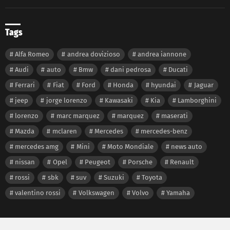
Tags
Alfa Romeo
andrea dovizioso
andrea iannone
Audi
auto
Bmw
dani pedrosa
Ducati
Ferrari
Fiat
Ford
Honda
hyundai
Jaguar
jeep
jorge lorenzo
Kawasaki
Kia
Lamborghini
lorenzo
marc marquez
marquez
maserati
Mazda
mclaren
Mercedes
mercedes-benz
mercedes amg
Mini
Moto Mondiale
news auto
nissan
Opel
Peugeot
Porsche
Renault
rossi
sbk
suv
Suzuki
Toyota
valentino rossi
Volkswagen
Volvo
Yamaha