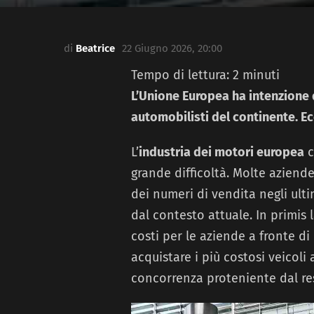
di
Beatrice
22 Giugno 2026, 20:00
Tempo di lettura:
2
minuti
L’Unione Europea ha intenzione d
automobilisti del continente. E
L’
industria dei motori europea
c
grande difficoltà. Molte aziend
dei numeri di vendita negli ult
dal contesto attuale. In primis 
costi per le aziende a fronte di
acquistare i più costosi veicoli
concorrenza proteniente dal r