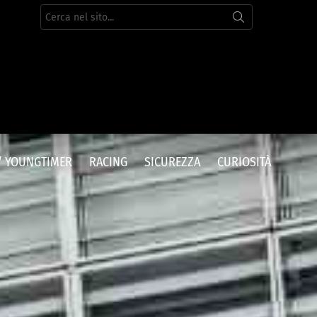
Cerca
per:
/ YOUNGTIMER
RACING
SICUREZZA
CURIOSITÀ