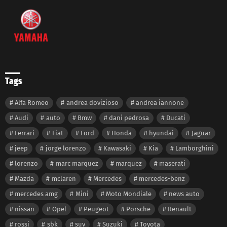
Tags
Alfa Romeo
andrea dovizioso
andrea iannone
Audi
auto
Bmw
dani pedrosa
Ducati
Ferrari
Fiat
Ford
Honda
hyundai
Jaguar
jeep
jorge lorenzo
Kawasaki
Kia
Lamborghini
lorenzo
marc marquez
marquez
maserati
Mazda
mclaren
Mercedes
mercedes-benz
mercedes amg
Mini
Moto Mondiale
news auto
nissan
Opel
Peugeot
Porsche
Renault
rossi
sbk
suv
Suzuki
Toyota