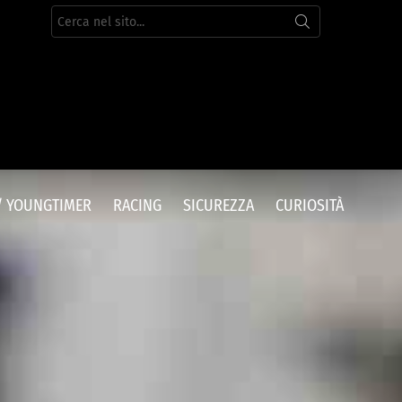
Cerca
per:
/ YOUNGTIMER
RACING
SICUREZZA
CURIOSITÀ