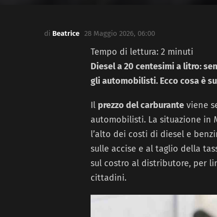
di
Beatrice
28 Maggio 2026, 06:00
Tempo di lettura:
2
minuti
Diesel a 20 centesimi a litro: 
gli automobilisti. Ecco cosa è s
Il
prezzo del carburante
viene s
automobilisti. La situazione in
l’alto dei costi di diesel e ben
sulle accise e al taglio della t
sul costro al distributore, per l
cittadini.