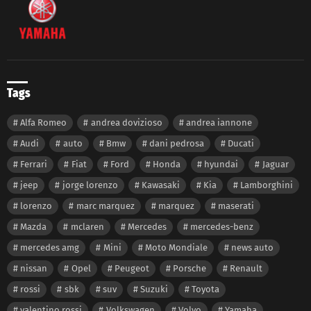
Tags
Alfa Romeo
andrea dovizioso
andrea iannone
Audi
auto
Bmw
dani pedrosa
Ducati
Ferrari
Fiat
Ford
Honda
hyundai
Jaguar
jeep
jorge lorenzo
Kawasaki
Kia
Lamborghini
lorenzo
marc marquez
marquez
maserati
Mazda
mclaren
Mercedes
mercedes-benz
mercedes amg
Mini
Moto Mondiale
news auto
nissan
Opel
Peugeot
Porsche
Renault
rossi
sbk
suv
Suzuki
Toyota
valentino rossi
Volkswagen
Volvo
Yamaha