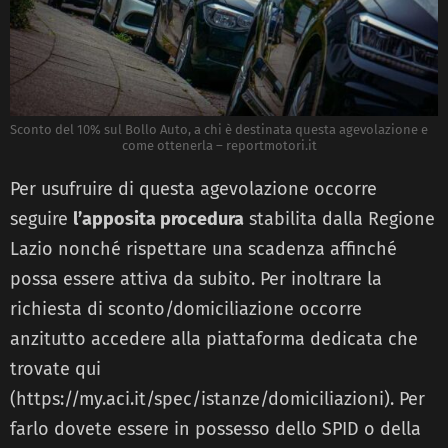
Sconto del 10% sul Bollo Auto, a chi è destinata questa agevolazione e
come ottenerla – reportmotori.it
Per usufruire di questa agevolazione occorre
seguire
l’apposita procedura
stabilita dalla Regione
Lazio nonché rispettare una scadenza affinché
possa essere attiva da subito. Per inoltrare la
richiesta di sconto/domiciliazione occorre
anzitutto accedere alla piattaforma dedicata che
trovate qui
(https://my.aci.it/spec/istanze/domiciliazioni). Per
farlo dovete essere in possesso dello SPID o della