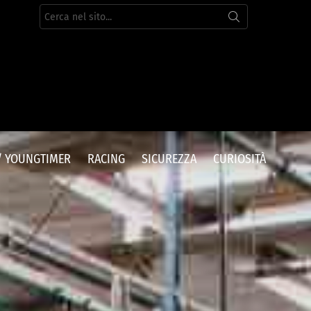
Cerca
per:
/ YOUNGTIMER
RACING
SICUREZZA
CURIOSITÀ