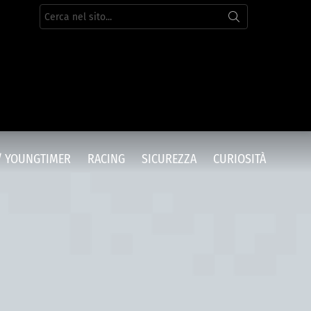
Cerca
per:
/ YOUNGTIMER
RACING
SICUREZZA
CURIOSITÀ