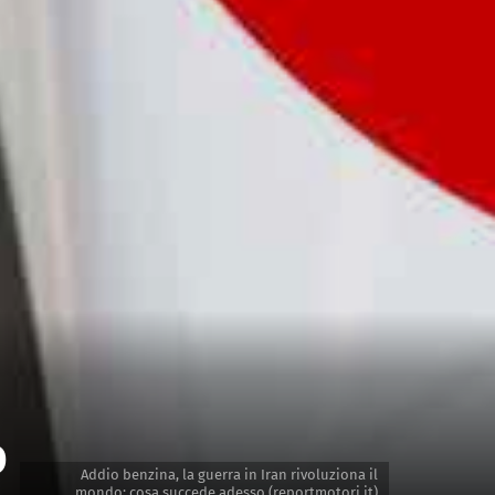
o
Addio benzina, la guerra in Iran rivoluziona il
mondo: cosa succede adesso (reportmotori.it)