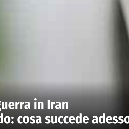
uerra in Iran
do: cosa succede adess