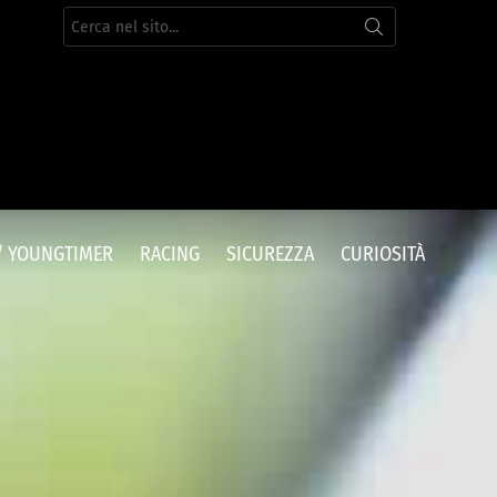
Cerca
per:
/ YOUNGTIMER
RACING
SICUREZZA
CURIOSITÀ