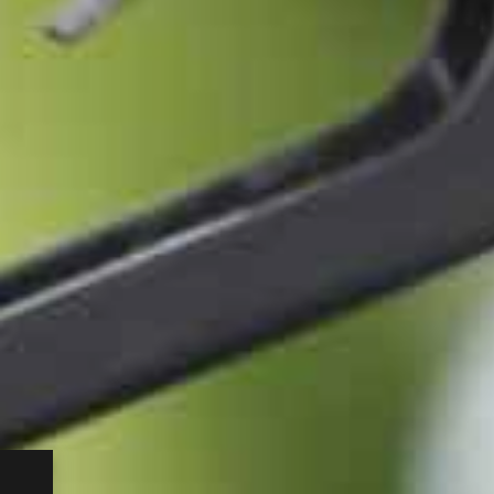
taly: