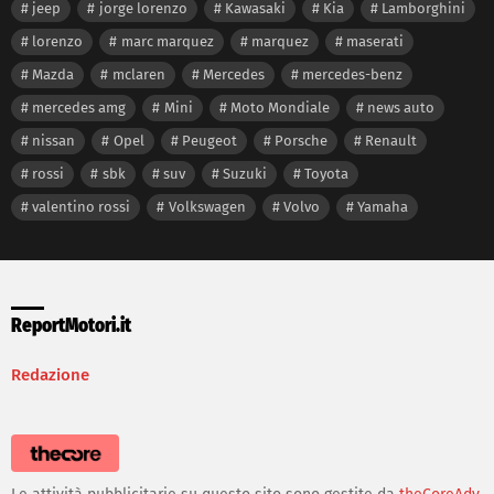
jeep
jorge lorenzo
Kawasaki
Kia
Lamborghini
lorenzo
marc marquez
marquez
maserati
Mazda
mclaren
Mercedes
mercedes-benz
mercedes amg
Mini
Moto Mondiale
news auto
nissan
Opel
Peugeot
Porsche
Renault
rossi
sbk
suv
Suzuki
Toyota
valentino rossi
Volkswagen
Volvo
Yamaha
ReportMotori.it
Redazione