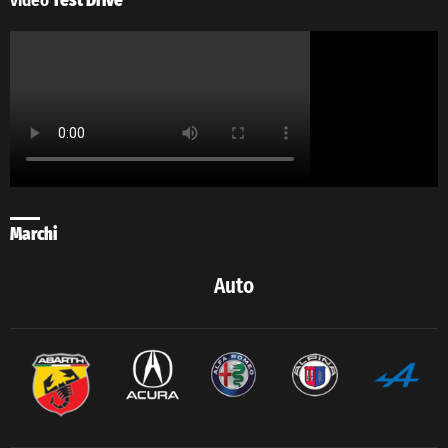
video
Test Drive
Marchi
Auto