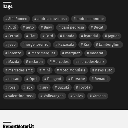
Tags
Alfa Romeo
andrea dovizioso
andrea iannone
Audi
auto
Bmw
dani pedrosa
Ducati
Ferrari
Fiat
Ford
Honda
hyundai
Jaguar
jeep
jorge lorenzo
Kawasaki
Kia
Lamborghini
lorenzo
marc marquez
marquez
maserati
Mazda
mclaren
Mercedes
mercedes-benz
mercedes amg
Mini
Moto Mondiale
news auto
nissan
Opel
Peugeot
Porsche
Renault
rossi
sbk
suv
Suzuki
Toyota
valentino rossi
Volkswagen
Volvo
Yamaha
ReportMotori.it