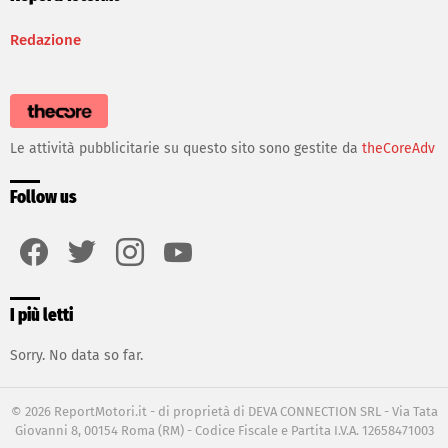
Redazione
Le attività pubblicitarie su questo sito sono gestite da
theCoreAdv
Follow us
facebook
twitter
instagram
youtube
I più letti
Sorry. No data so far.
© 2026 ReportMotori.it - di proprietà di DEVA CONNECTION SRL - Via Tata
Giovanni 8, 00154 Roma (RM) - Codice Fiscale e Partita I.V.A. 12658471003