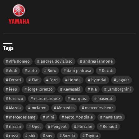
Tags
Alfa Romeo
andrea dovizioso
andrea iannone
Audi
auto
Bmw
dani pedrosa
Ducati
Ferrari
Fiat
Ford
Honda
hyundai
Jaguar
jeep
jorge lorenzo
Kawasaki
Kia
Lamborghini
lorenzo
marc marquez
marquez
maserati
Mazda
mclaren
Mercedes
mercedes-benz
mercedes amg
Mini
Moto Mondiale
news auto
nissan
Opel
Peugeot
Porsche
Renault
rossi
sbk
suv
Suzuki
Toyota