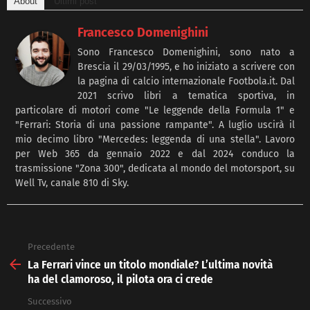
About
Ultimi post
Francesco Domenighini
Sono Francesco Domenighini, sono nato a
Brescia il 29/03/1995, e ho iniziato a scrivere con
la pagina di calcio internazionale Footbola.it. Dal
2021 scrivo libri a tematica sportiva, in
particolare di motori come "Le leggende della Formula 1" e
"Ferrari: Storia di una passione rampante". A luglio uscirà il
mio decimo libro "Mercedes: leggenda di una stella". Lavoro
per Web 365 da gennaio 2022 e dal 2024 conduco la
trasmissione "Zona 300", dedicata al mondo del motorsport, su
Well Tv, canale 810 di Sky.
Precedente
See
more
La Ferrari vince un titolo mondiale? L’ultima novità
ha del clamoroso, il pilota ora ci crede
Successivo