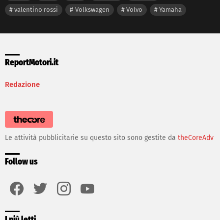
valentino rossi
Volkswagen
Volvo
Yamaha
ReportMotori.it
Redazione
Le attività pubblicitarie su questo sito sono gestite da
theCoreAdv
Follow us
facebook
twitter
instagram
youtube
I più letti