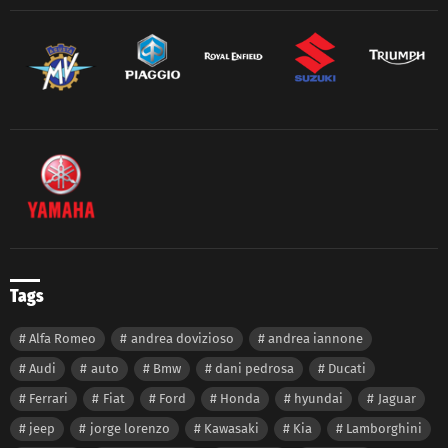
Tags
Alfa Romeo
andrea dovizioso
andrea iannone
Audi
auto
Bmw
dani pedrosa
Ducati
Ferrari
Fiat
Ford
Honda
hyundai
Jaguar
jeep
jorge lorenzo
Kawasaki
Kia
Lamborghini