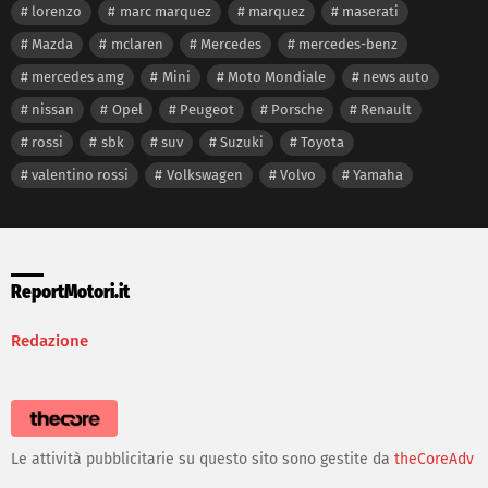
lorenzo
marc marquez
marquez
maserati
Mazda
mclaren
Mercedes
mercedes-benz
mercedes amg
Mini
Moto Mondiale
news auto
nissan
Opel
Peugeot
Porsche
Renault
rossi
sbk
suv
Suzuki
Toyota
valentino rossi
Volkswagen
Volvo
Yamaha
ReportMotori.it
Redazione
Le attività pubblicitarie su questo sito sono gestite da
theCoreAdv