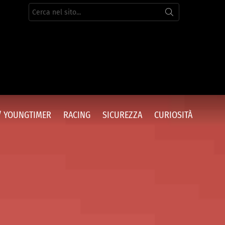
Cerca
per:
/ YOUNGTIMER
RACING
SICUREZZA
CURIOSITÀ