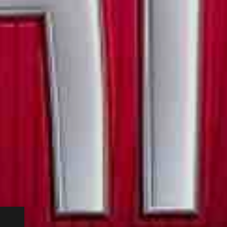
io già
one: