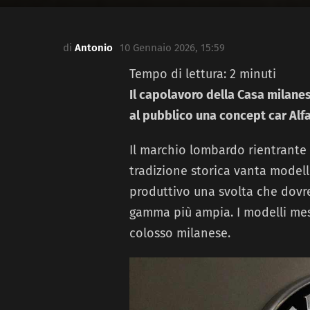
di
Antonio
10 Gennaio 2026, 15:59
Tempo di lettura:
2
minuti
Il capolavoro della Casa milanes
al pubblico una concept car Al
Il marchio lombardo rientrante 
tradizione storica vanta modelli 
produttivo una svolta che dovr
gamma più ampia. I modelli mes
colosso milanese.