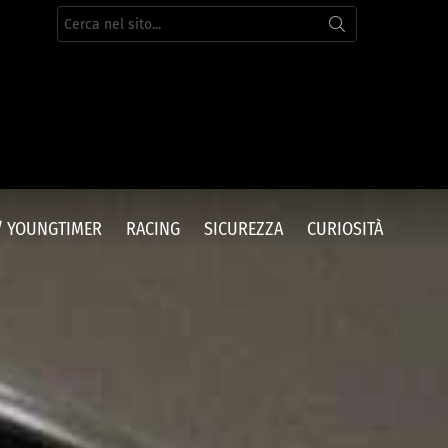
Cerca
per:
/ YOUNGTIMER
RACING
SICUREZZA
CURIOSITÀ