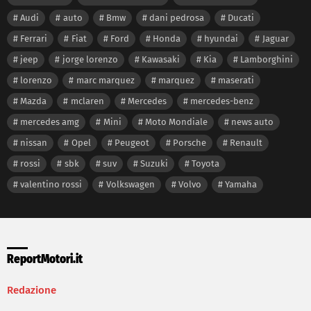
Audi
auto
Bmw
dani pedrosa
Ducati
Ferrari
Fiat
Ford
Honda
hyundai
Jaguar
jeep
jorge lorenzo
Kawasaki
Kia
Lamborghini
lorenzo
marc marquez
marquez
maserati
Mazda
mclaren
Mercedes
mercedes-benz
mercedes amg
Mini
Moto Mondiale
news auto
nissan
Opel
Peugeot
Porsche
Renault
rossi
sbk
suv
Suzuki
Toyota
valentino rossi
Volkswagen
Volvo
Yamaha
ReportMotori.it
Redazione