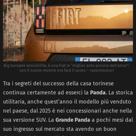
Big europee annichilite, è una Fiat la “miglior auto piccola dell’anno”:
con il nuovo motore ora farà il vuoto – reportmotori
Tra i segreti del successo della casa torinese
continua certamente ad esserci la
Panda
. La storica
utilitaria, anche quest’anno il modello più venduto
nel paese, dal 2025 è nei concessionari anche nella
sua versione SUV. La
Grande Panda
a pochi mesi dal
suo ingresso sul mercato sta avendo un buon