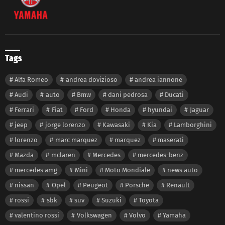
Tags
Alfa Romeo
andrea dovizioso
andrea iannone
Audi
auto
Bmw
dani pedrosa
Ducati
Ferrari
Fiat
Ford
Honda
hyundai
Jaguar
jeep
jorge lorenzo
Kawasaki
Kia
Lamborghini
lorenzo
marc marquez
marquez
maserati
Mazda
mclaren
Mercedes
mercedes-benz
mercedes amg
Mini
Moto Mondiale
news auto
nissan
Opel
Peugeot
Porsche
Renault
rossi
sbk
suv
Suzuki
Toyota
valentino rossi
Volkswagen
Volvo
Yamaha