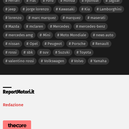
Ferrari
Fiat
Ford
Honda
hyundai
Jaguar
jeep
jorge lorenzo
Kawasaki
Kia
Lamborghini
lorenzo
marc marquez
marquez
maserati
Mazda
mclaren
Mercedes
mercedes-benz
mercedes amg
Mini
Moto Mondiale
news auto
nissan
Opel
Peugeot
Porsche
Renault
rossi
sbk
suv
Suzuki
Toyota
valentino rossi
Volkswagen
Volvo
Yamaha
ReportMotori.it
Redazione