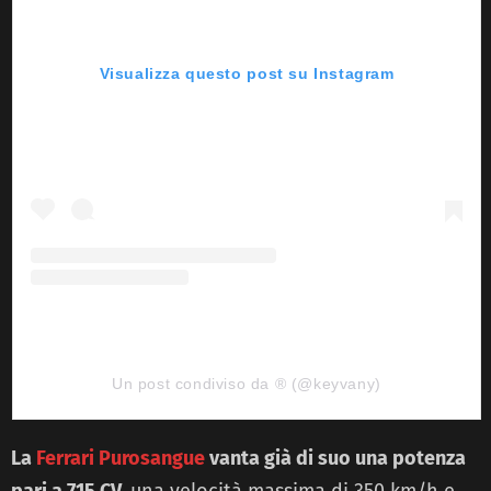
Visualizza questo post su Instagram
Un post condiviso da ® (@keyvany)
La
Ferrari Purosangue
vanta già di suo una potenza
pari a 715 CV,
una velocità massima di 350 km/h e