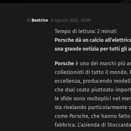
di
Beatrice
8 Agosto 2025, 10:00
Tempo di lettura:
2
minuti
Porsche dà un calcio all’elettri
una grande notizia per tutti gli 
Porsche
è uno dei marchi più am
collezionisti di tutto il mondo.
eccellenza, producendo modelli 
che dsal costo piuttosto impor
le sfide sono molteplici nel me
sta rivelando particolarmente c
come Porsche, che hanno fatto 
fabbrica. L’azienda di Stoccard