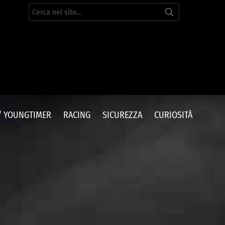
Cerca
per:
/ YOUNGTIMER
RACING
SICUREZZA
CURIOSITÀ