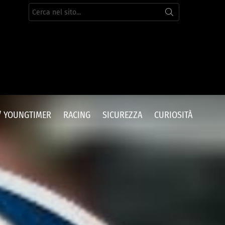
Cerca
per:
/ YOUNGTIMER
RACING
SICUREZZA
CURIOSITÀ