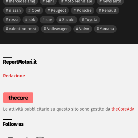
mercedes amg
Mini
Moto Mondiale
news auto
nissan
Opel
Peugeot
Porsche
Renault
rossi
sbk
suv
Suzuki
Toyota
valentino rossi
Volkswagen
Volvo
Yamaha
ReportMotori.it
Redazione
Le attività pubblicitarie su questo sito sono gestite da
theCoreAdv
Follow us
facebook
twitter
instagram
youtube