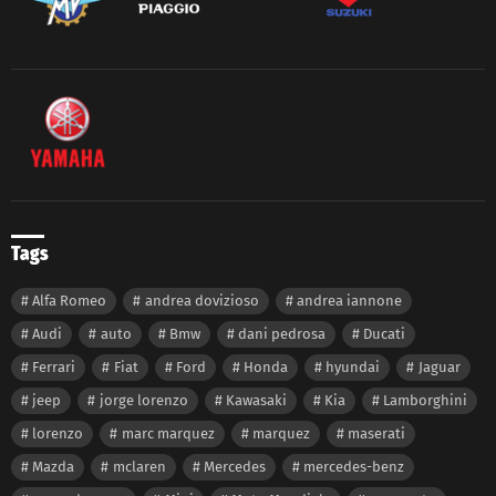
Tags
Alfa Romeo
andrea dovizioso
andrea iannone
Audi
auto
Bmw
dani pedrosa
Ducati
Ferrari
Fiat
Ford
Honda
hyundai
Jaguar
jeep
jorge lorenzo
Kawasaki
Kia
Lamborghini
lorenzo
marc marquez
marquez
maserati
Mazda
mclaren
Mercedes
mercedes-benz