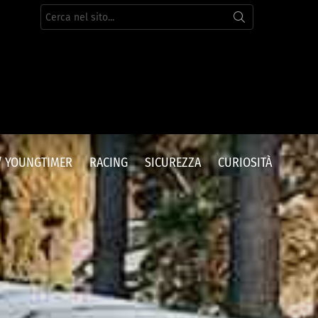
Cerca
per:
/ YOUNGTIMER
RACING
SICUREZZA
CURIOSITÀ