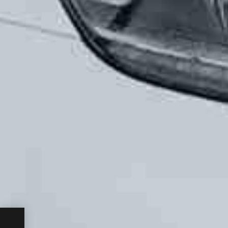
mo:
atele