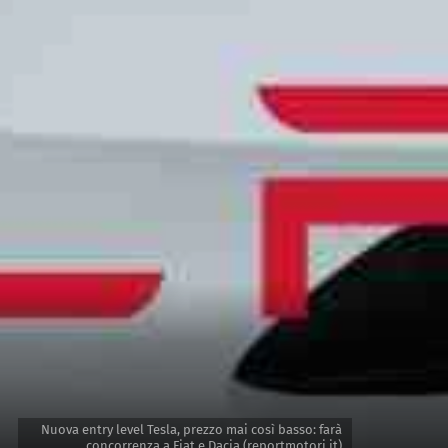
Nuova entry level Tesla, prezzo mai così basso: farà
concorrenza a Fiat e Dacia (reportmotori.it)