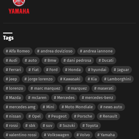
Tags
Alfa Romeo
andrea dovizioso
andrea iannone
Audi
auto
Bmw
dani pedrosa
Ducati
Ferrari
Fiat
Ford
Honda
hyundai
Jaguar
jeep
jorge lorenzo
Kawasaki
Kia
Lamborghini
lorenzo
marc marquez
marquez
maserati
Mazda
mclaren
Mercedes
mercedes-benz
mercedes amg
Mini
Moto Mondiale
news auto
nissan
Opel
Peugeot
Porsche
Renault
rossi
sbk
suv
Suzuki
Toyota
valentino rossi
Volkswagen
Volvo
Yamaha