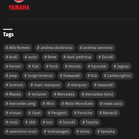
Tags
Alfa Romeo
andrea dovizioso
andrea iannone
Audi
auto
Bmw
dani pedrosa
Ducati
Ferrari
Fiat
Ford
Honda
hyundai
Jaguar
jeep
jorge lorenzo
Kawasaki
Kia
Lamborghini
lorenzo
marc marquez
marquez
maserati
Mazda
mclaren
Mercedes
mercedes-benz
mercedes amg
Mini
Moto Mondiale
news auto
nissan
Opel
Peugeot
Porsche
Renault
rossi
sbk
suv
Suzuki
Toyota
valentino rossi
Volkswagen
Volvo
Yamaha