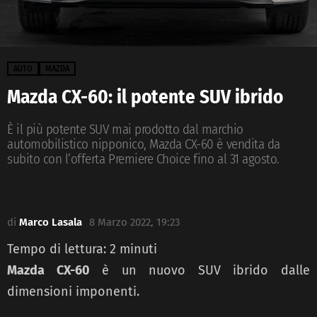
AUTO
MAZDA
Mazda CX-60: il potente SUV ibrido
È il più potente SUV mai prodotto dal marchio
automobilistico nipponico, Mazda CX-60 è vendita da
subito con l’offerta Premiere Choice fino al 31 agosto.
di
Marco Lasala
8 Marzo 2022, 19:23
Tempo di lettura:
2
minuti
Mazda CX-60
è un nuovo SUV ibrido dalle
dimensioni imponenti.