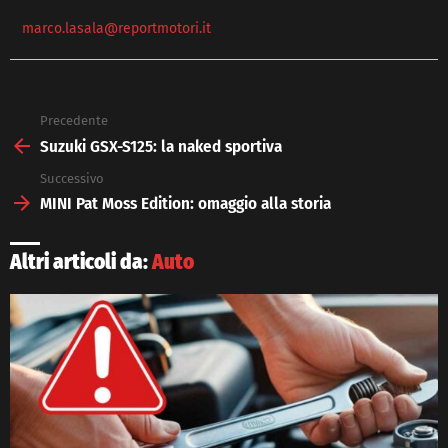
marco.lasala@reportmotori.it
Precedente
See
more
Suzuki GSX-S125: la naked sportiva
Successivo
MINI Pat Moss Edition: omaggio alla storia
Altri articoli da:
Auto