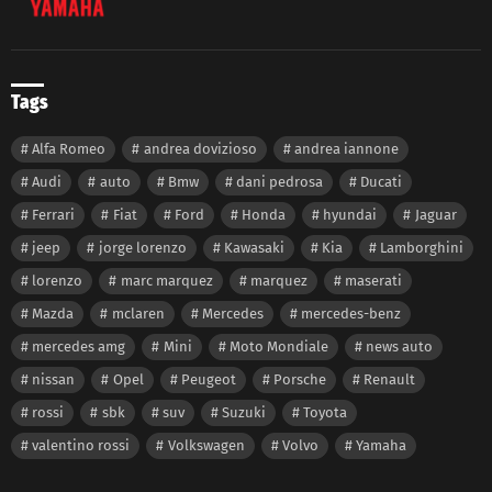
Tags
Alfa Romeo
andrea dovizioso
andrea iannone
Audi
auto
Bmw
dani pedrosa
Ducati
Ferrari
Fiat
Ford
Honda
hyundai
Jaguar
jeep
jorge lorenzo
Kawasaki
Kia
Lamborghini
lorenzo
marc marquez
marquez
maserati
Mazda
mclaren
Mercedes
mercedes-benz
mercedes amg
Mini
Moto Mondiale
news auto
nissan
Opel
Peugeot
Porsche
Renault
rossi
sbk
suv
Suzuki
Toyota
valentino rossi
Volkswagen
Volvo
Yamaha