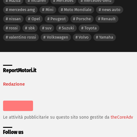
Mazda
mclaren
Mercedes
mercedes-benz
mercedes amg
Mini
Moto Mondiale
news auto
nissan
Opel
Peugeot
Porsche
Renault
rossi
sbk
suv
Suzuki
Toyota
valentino rossi
Volkswagen
Volvo
Yamaha
ReportMotori.it
Redazione
Le attività pubblicitarie su questo sito sono gestite da
theCoreAdv
Follow us