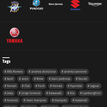
Tags
Alfa Romeo
andrea dovizioso
andrea iannone
Audi
auto
Bmw
dani pedrosa
Ducati
Ferrari
Fiat
Ford
Honda
hyundai
Jaguar
jeep
jorge lorenzo
Kawasaki
Kia
Lamborghini
lorenzo
marc marquez
marquez
maserati