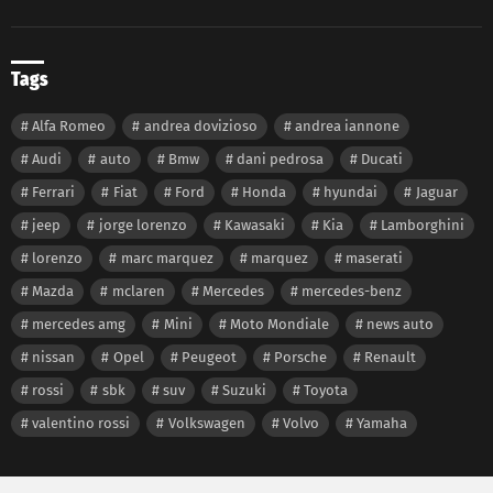
Tags
Alfa Romeo
andrea dovizioso
andrea iannone
Audi
auto
Bmw
dani pedrosa
Ducati
Ferrari
Fiat
Ford
Honda
hyundai
Jaguar
jeep
jorge lorenzo
Kawasaki
Kia
Lamborghini
lorenzo
marc marquez
marquez
maserati
Mazda
mclaren
Mercedes
mercedes-benz
mercedes amg
Mini
Moto Mondiale
news auto
nissan
Opel
Peugeot
Porsche
Renault
rossi
sbk
suv
Suzuki
Toyota
valentino rossi
Volkswagen
Volvo
Yamaha