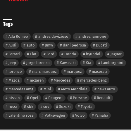
Tags
Alfa Romeo
andrea dovizioso
andrea iannone
Audi
auto
Bmw
dani pedrosa
Ducati
Ferrari
Fiat
Ford
Honda
hyundai
Jaguar
jeep
jorge lorenzo
Kawasaki
Kia
Lamborghini
lorenzo
marc marquez
marquez
maserati
Mazda
mclaren
Mercedes
mercedes-benz
mercedes amg
Mini
Moto Mondiale
news auto
nissan
Opel
Peugeot
Porsche
Renault
rossi
sbk
suv
Suzuki
Toyota
valentino rossi
Volkswagen
Volvo
Yamaha