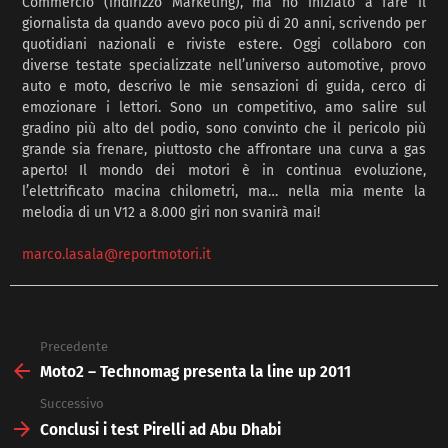
Commercio (indirizzo Marketing), ma ho iniziato a fare il
giornalista da quando avevo poco più di 20 anni, scrivendo per
quotidiani nazionali e riviste estere. Oggi collaboro con
diverse testate specializzate nell’universo automotive, provo
auto e moto, descrivo le mie sensazioni di guida, cerco di
emozionare i lettori. Sono un competitivo, amo salire sul
gradino più alto del podio, sono convinto che il pericolo più
grande sia frenare, piuttosto che affrontare una curva a gas
aperto! Il mondo dei motori è in continua evoluzione,
l’elettrificato macina chilometri, ma… nella mia mente la
melodia di un V12 a 8.000 giri non svanirà mai!
marco.lasala@reportmotori.it
Precedente
See
more
Moto2 – Technomag presenta la line up 2011
Successivo
Conclusi i test Pirelli ad Abu Dhabi