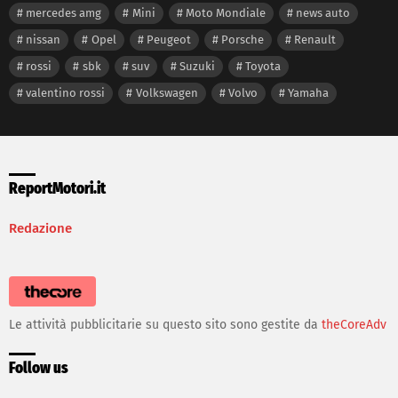
mercedes amg
Mini
Moto Mondiale
news auto
nissan
Opel
Peugeot
Porsche
Renault
rossi
sbk
suv
Suzuki
Toyota
valentino rossi
Volkswagen
Volvo
Yamaha
ReportMotori.it
Redazione
Le attività pubblicitarie su questo sito sono gestite da
theCoreAdv
Follow us
facebook
twitter
instagram
youtube