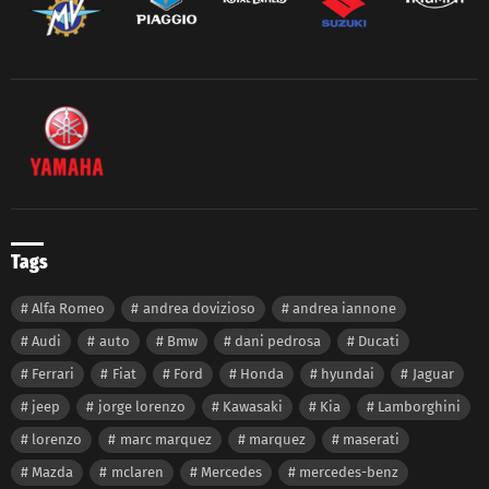
Tags
Alfa Romeo
andrea dovizioso
andrea iannone
Audi
auto
Bmw
dani pedrosa
Ducati
Ferrari
Fiat
Ford
Honda
hyundai
Jaguar
jeep
jorge lorenzo
Kawasaki
Kia
Lamborghini
lorenzo
marc marquez
marquez
maserati
Mazda
mclaren
Mercedes
mercedes-benz