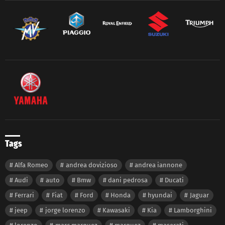
Tags
Alfa Romeo
andrea dovizioso
andrea iannone
Audi
auto
Bmw
dani pedrosa
Ducati
Ferrari
Fiat
Ford
Honda
hyundai
Jaguar
jeep
jorge lorenzo
Kawasaki
Kia
Lamborghini