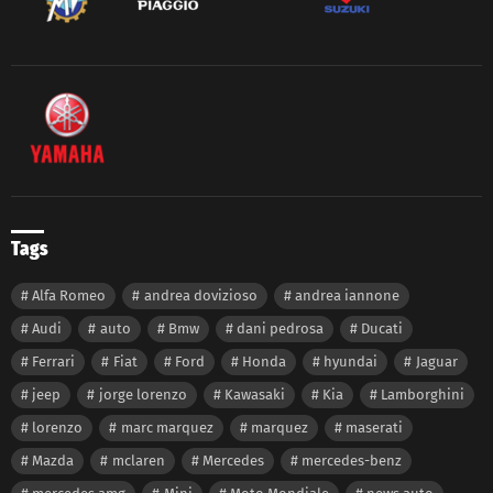
Tags
Alfa Romeo
andrea dovizioso
andrea iannone
Audi
auto
Bmw
dani pedrosa
Ducati
Ferrari
Fiat
Ford
Honda
hyundai
Jaguar
jeep
jorge lorenzo
Kawasaki
Kia
Lamborghini
lorenzo
marc marquez
marquez
maserati
Mazda
mclaren
Mercedes
mercedes-benz