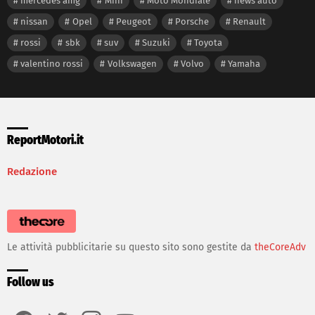
mercedes amg
Mini
Moto Mondiale
news auto
nissan
Opel
Peugeot
Porsche
Renault
rossi
sbk
suv
Suzuki
Toyota
valentino rossi
Volkswagen
Volvo
Yamaha
ReportMotori.it
Redazione
Le attività pubblicitarie su questo sito sono gestite da
theCoreAdv
Follow us
facebook
twitter
instagram
youtube